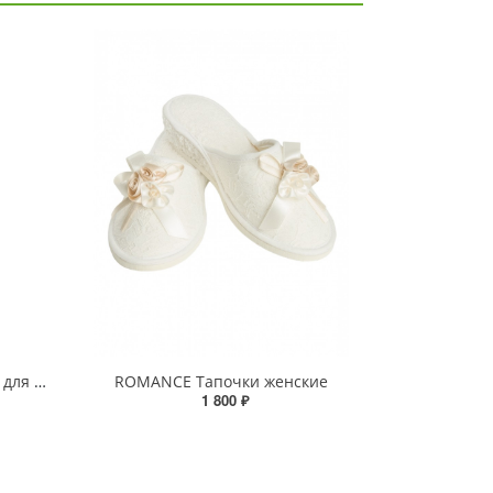
CUCINA (Copri Barattolo) Чехол для крышки банки
ROMANCE Тапочки женские
1 800 ₽