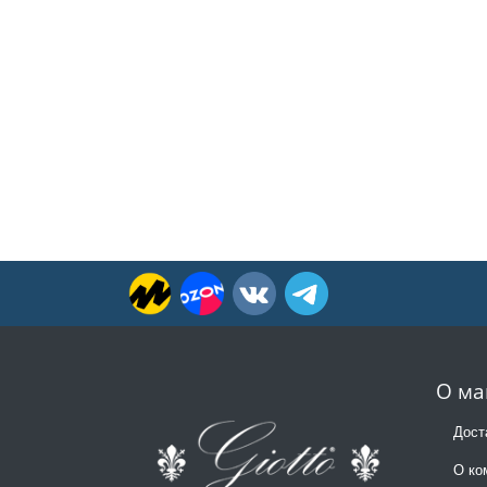
О ма
Дост
О ко