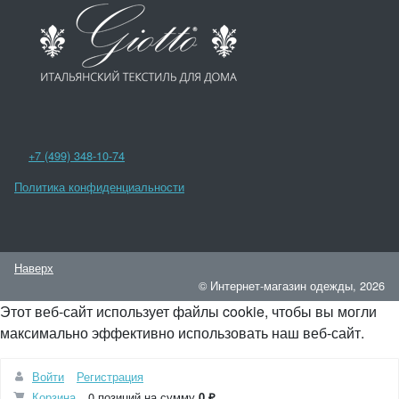
+7 (499) 348-10-74
Политика конфиденциальности
Наверх
© Интернет-магазин одежды, 2026
Этот веб-сайт использует файлы cookie, чтобы вы могли
максимально эффективно использовать наш веб-сайт.
Войти
Регистрация
Понятно
Корзина
0 позиций
на сумму
0 ₽