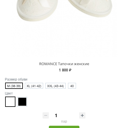
ROMANCE Тапочки женские
1 800 ₽
Размер обуви
M (38-39)
XL (41-42)
XХL (43-44)
40
Цвет
пар