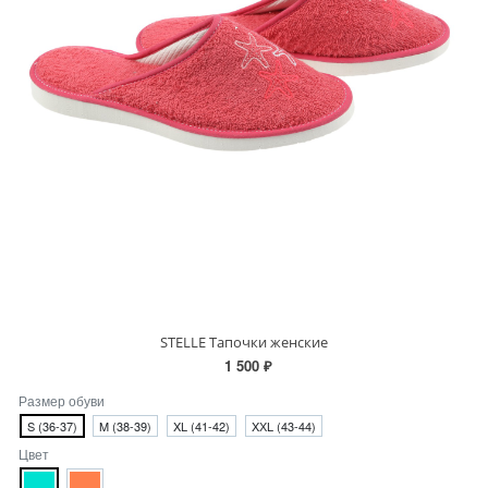
STELLE Тапочки женские
1 500 ₽
Размер обуви
S (36-37)
M (38-39)
XL (41-42)
XХL (43-44)
Цвет