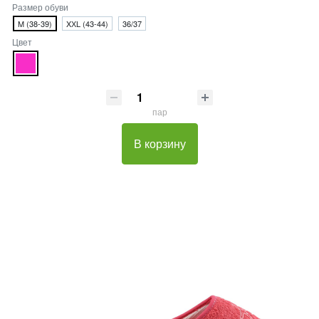
Размер обуви
M (38-39)
XХL (43-44)
36/37
Цвет
пар
В корзину