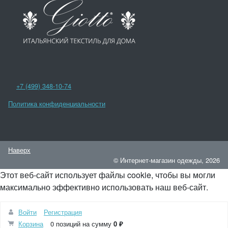
+7 (499) 348-10-74
Политика конфиденциальности
Наверх
© Интернет-магазин одежды, 2026
Этот веб-сайт использует файлы cookie, чтобы вы могли
максимально эффективно использовать наш веб-сайт.
Войти
Регистрация
Понятно
Корзина
0 позиций
на сумму
0 ₽