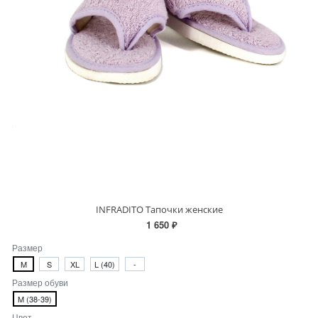
INFRADITO Тапочки женские
1 650 ₽
Размер
M
S
XL
L (40)
-
Размер обуви
M (38-39)
Цвет