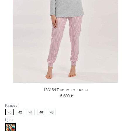
12А134 Пижама женская
5 600 ₽
Размер
40
42
44
46
48
Цвет