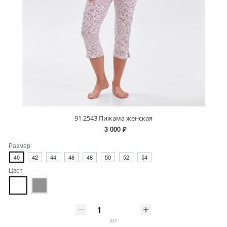
91 2543 Пижама женская
3 000 ₽
Размер
40
42
44
46
48
50
52
54
Цвет
шт