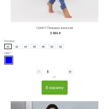
12А417 Пижама женская
5 964 ₽
Размер
40
42
44
46
48
50
52
Цвет
шт
В корзину