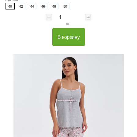
40
42
44
46
48
50
шт
В корзину