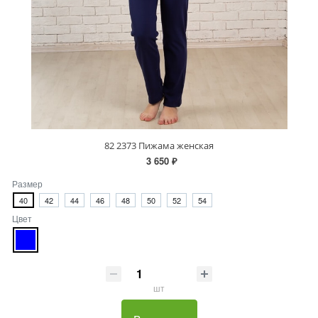
82 2373 Пижама женская
3 650 ₽
Размер
40
42
44
46
48
50
52
54
Цвет
шт