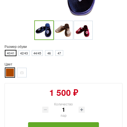
Размер обуви
40/41
42/43
44/45
46
47
Цвет
1 500 ₽
Количество
пар