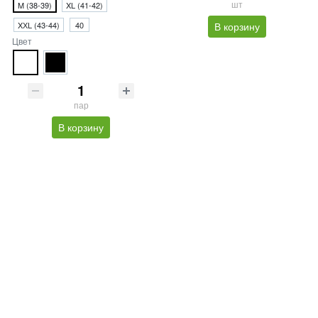
шт
M (38-39)
XL (41-42)
XХL (43-44)
40
В корзину
Цвет
пар
В корзину