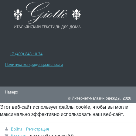
+7 (499) 348-10-74
Политика конфиденциальности
Наверх
© Интернет-магазин одежды, 2026
Этот веб-сайт использует файлы cookie, чтобы вы могли
максимально эффективно использовать наш веб-сайт.
Войти
Регистрация
Понятно
Корзина
0 позиций
на сумму
0 ₽