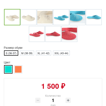
Размер обуви
S (36-37)
M (38-39)
XL (41-42)
XХL (43-44)
Цвет
1 500 ₽
Количество
пар