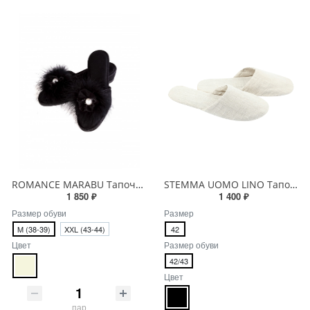
ROMANCE MARABU Тапочки женские
STEMMA UOMO LINO Тапочки мужские
1 850 ₽
1 400 ₽
Размер обуви
Размер
M (38-39)
XХL (43-44)
42
Цвет
Размер обуви
42/43
Цвет
пар