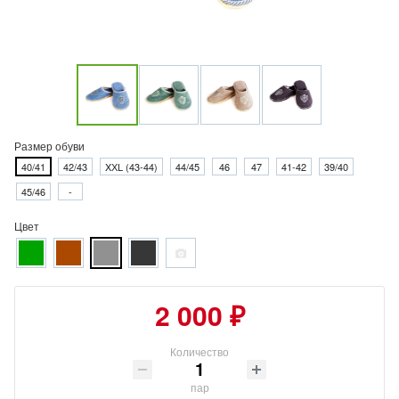
Размер обуви
40/41
42/43
XХL (43-44)
44/45
46
47
41-42
39/40
45/46
-
Цвет
2 000 ₽
Количество
пар