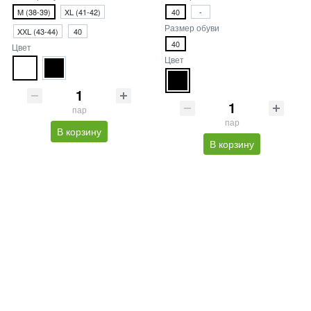
M (38-39)
XL (41-42)
40
-
Размер обуви
XХL (43-44)
40
40
Цвет
Цвет
пар
пар
В корзину
В корзину