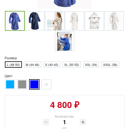
Размер
L (48-50)
M (44-46)
S (40-42)
XL (50-52)
XXL (54)
XXXL (56)
Цвет
4 800 ₽
Количество
шт