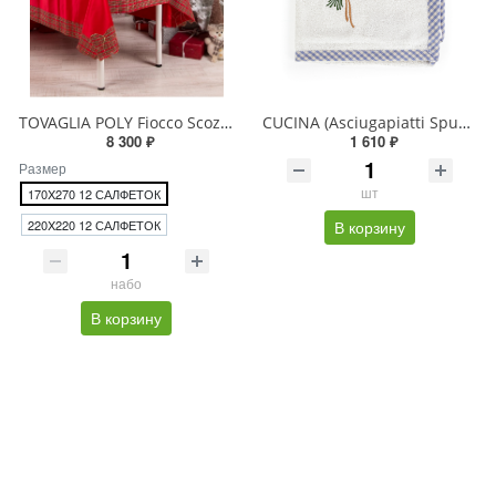
TOVAGLIA POLY Fiocco Scozzese Набор скатерть и салфетки
CUCINA (Asciugapiatti Spugna) Полотенце кухонное махр.
8 300 ₽
1 610 ₽
Размер
шт
170X270 12 САЛФЕТОК
220X220 12 САЛФЕТОК
В корзину
набо
В корзину