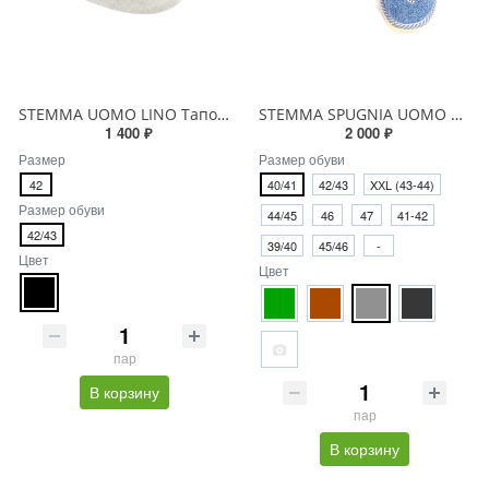
STEMMA UOMO LINO Тапочки мужские
STEMMA SPUGNIA UOMO Тапочки мужские
1 400 ₽
2 000 ₽
Размер
Размер обуви
42
40/41
42/43
XХL (43-44)
Размер обуви
44/45
46
47
41-42
42/43
39/40
45/46
-
Цвет
Цвет
пар
В корзину
пар
В корзину