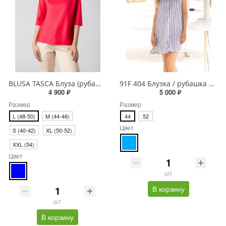
BLUSA TASCA Блуза (рубашка)
91F 404 Блузка / рубашка женская
4 900 ₽
5 000 ₽
Размер
Размер
L (48-50)
M (44-46)
44
52
Цвет
S (40-42)
XL (50-52)
XXL (54)
Цвет
шт
В корзину
шт
В корзину