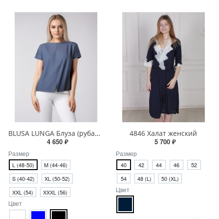
BLUSA LUNGA Блуза (рубашка) длинная
4846 Халат женский
4 650 ₽
5 700 ₽
Размер
Размер
L (48-50)
M (44-46)
40
42
44
46
52
S (40-42)
XL (50-52)
54
48 (L)
50 (XL)
Цвет
XXL (54)
XXXL (56)
Цвет