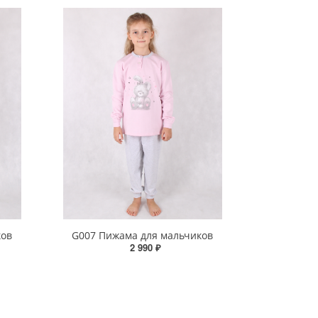
ков
G007 Пижама для мальчиков
2 990 ₽