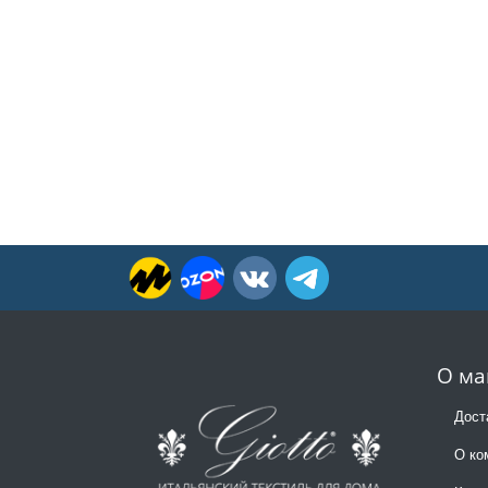
О ма
Дост
О ко