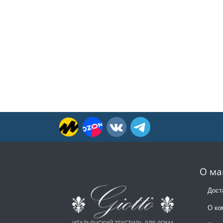
О ма
Дост
О ко