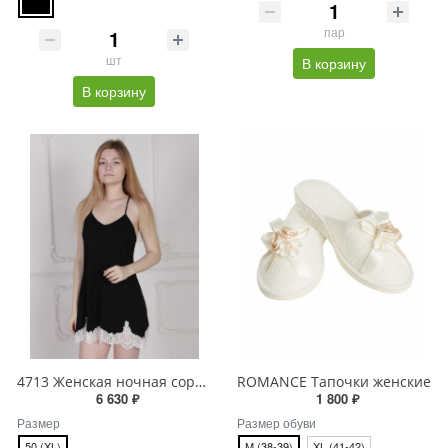
пар
шт
В корзину
В корзину
4713 Женская ночная сорочка
ROMANCE Тапочки женские
6 630 ₽
1 800 ₽
Размер
Размер обуви
50 (XL)
M (38-39)
XL (41-42)