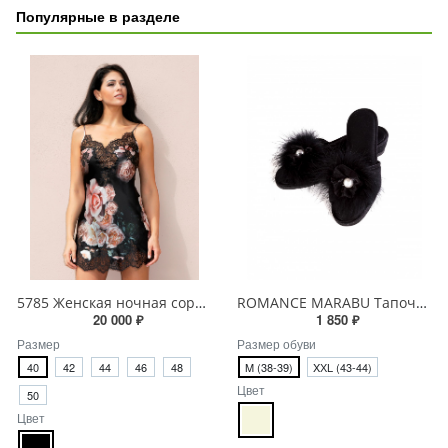
Популярные в разделе
5785 Женская ночная сорочка
ROMANCE MARABU Тапочки женские
20 000 ₽
1 850 ₽
Размер
Размер обуви
40
42
44
46
48
M (38-39)
XХL (43-44)
Цвет
50
Цвет