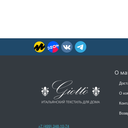
О ма
Дост
О ко
Конт
Возв
+7 (499) 348-10-74