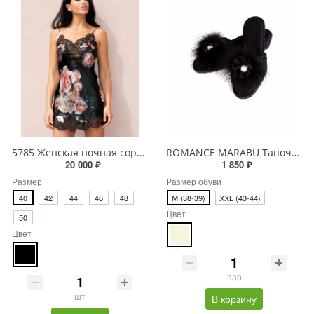
5785 Женская ночная сорочка
ROMANCE MARABU Тапочки женские
20 000 ₽
1 850 ₽
Размер
Размер обуви
40
42
44
46
48
M (38-39)
XХL (43-44)
Цвет
50
Цвет
пар
шт
В корзину