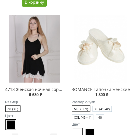
В корзину
4713 Женская ночная сорочка
ROMANCE Тапочки женские
6 630 ₽
1 800 ₽
Размер
Размер обуви
50 (XL)
M (38-39)
XL (41-42)
Цвет
XХL (43-44)
40
Цвет