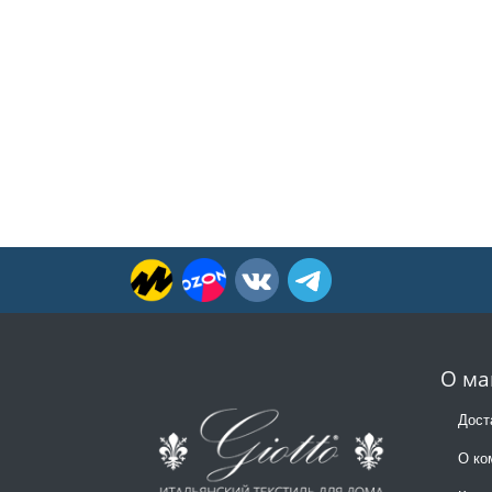
О ма
Дост
О ко