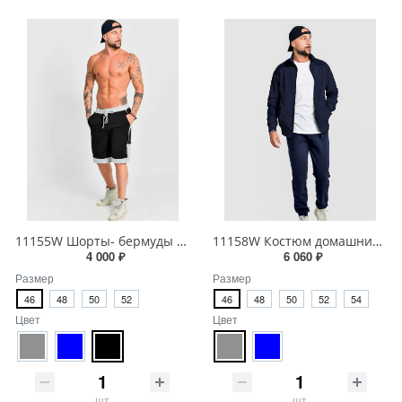
11155W Шорты- бермуды мужские
11158W Костюм домашний мужской
4 000 ₽
6 060 ₽
Размер
Размер
46
48
50
52
46
48
50
52
54
Цвет
Цвет
шт
шт