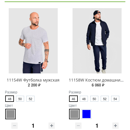
11154W Футболка мужская
11158W Костюм домашний мужской
2 200 ₽
6 060 ₽
Размер
Размер
48
50
52
46
48
50
52
54
Цвет
Цвет