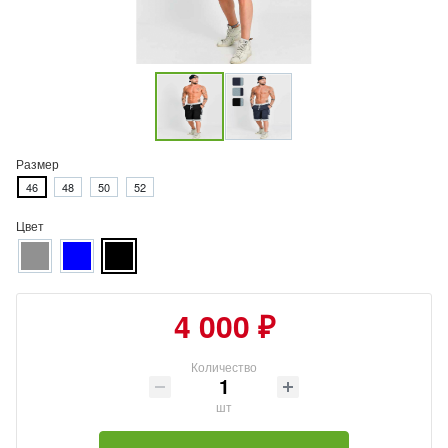
Размер
46
48
50
52
Цвет
4 000 ₽
Количество
шт